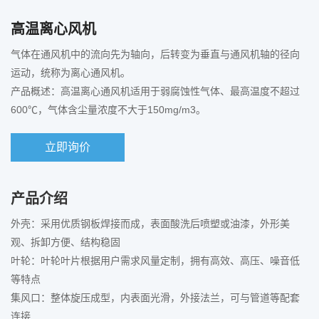
高温离心风机
气体在通风机中的流向先为轴向，后转变为垂直与通风机轴的径向
运动，统称为离心通风机。
产品概述：高温离心通风机适用于弱腐蚀性气体、最高温度不超过
600℃，气体含尘量浓度不大于150mg/m3。
立即询价
产品介绍
外壳：采用优质钢板焊接而成，表面酸洗后喷塑或油漆，外形美
观、拆卸方便、结构稳固
叶轮：叶轮叶片根据用户需求风量定制，拥有高效、高压、噪音低
等特点
集风口：整体旋压成型，内表面光滑，外接法兰，可与管道等配套
连接